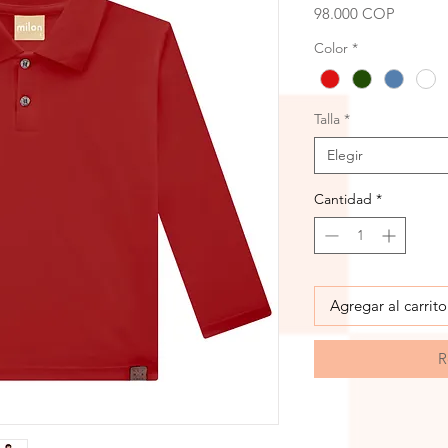
Precio
98.000 COP
Color
*
Talla
*
Elegir
Cantidad
*
Agregar al carrito
R