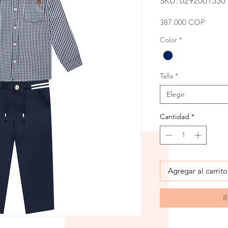
SKU: 0292001550
Precio
387.000 COP
Color
*
Talla
*
Elegir
Cantidad
*
Agregar al carrito
R