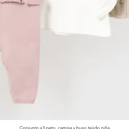
Vista rápida
Conjunto x3 peto, camisa y buso tejido niña