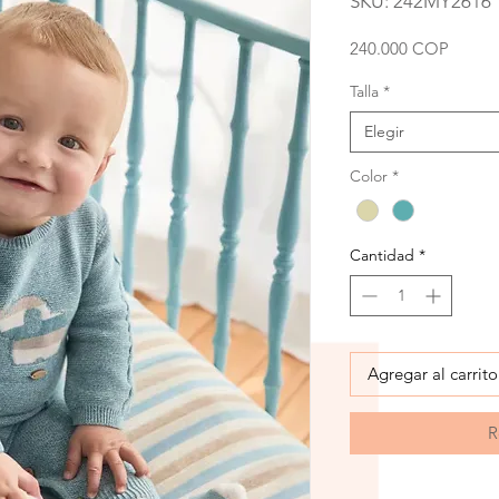
SKU: 242MY2616
Precio
240.000 COP
Talla
*
Elegir
Color
*
Cantidad
*
Agregar al carrito
R