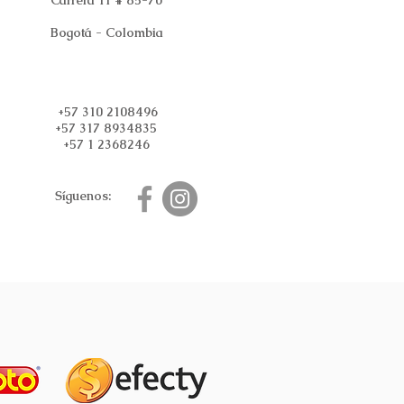
Carrera 11 # 85-70
Bogotá - Colombia
+57 310 2108496
+57 317 8934835
+57 1 2368246
Síguenos: