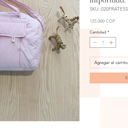
importada.
SKU: 020FRATESS
Precio
125.000 COP
Cantidad
*
Agregar al carrito
R