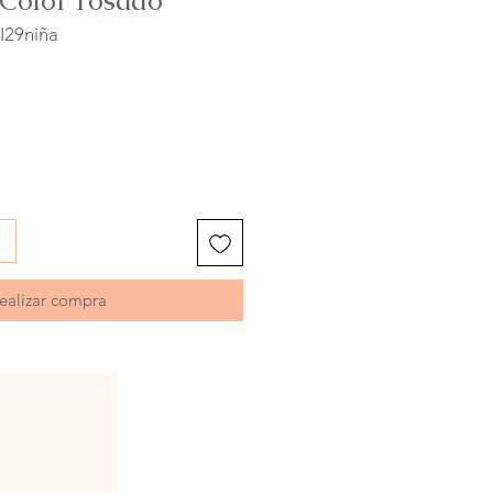
 Color rosado
I29niña
ealizar compra