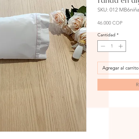
randa en al
SKU: 012 MB6niñ
Precio
46.000 COP
Cantidad
*
Agregar al carrito
R