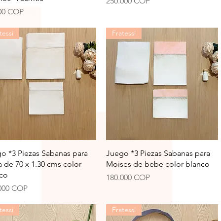
Precio
250.000 COP
io
00 COP
tessi
Fratessi
Vista rápida
Vista rápida
o *3 Piezas Sabanas para
Juego *3 Piezas Sabanas para
 de 70 x 1.30 cms color
Moises de bebe color blanco
co
Precio
180.000 COP
io
000 COP
tessi
Fratessi