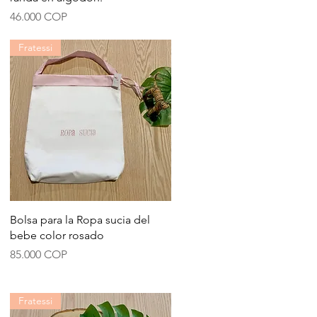
Precio
46.000 COP
Fratessi
Vista rápida
Bolsa para la Ropa sucia del
bebe color rosado
Precio
85.000 COP
Fratessi