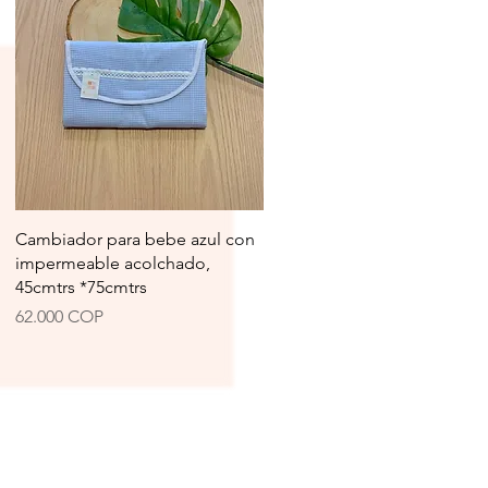
Vista rápida
Cambiador para bebe azul con
impermeable acolchado,
45cmtrs *75cmtrs
Precio
62.000 COP