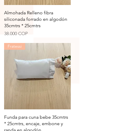
Vista rápida
Almohada Relleno fibra
siliconada forrado en algodón
35cmtrs * 25cmtrs
Precio
38.000 COP
Fratessi
Vista rápida
Funda para cuna bebe 35cmtrs
* 25cmtrs, encaje, embone y
randa en algodón.