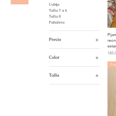
Cobija
Talla 3 a 6
Talla 0
Pañalera
Pija
Precio
reon
esta
Prec
185.
22.000 COP
280.000 COP
Color
Fra
Blanco
Crudo
Talla
0
3
6
9
0 a 3
0a3