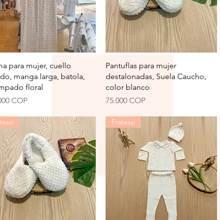
Vista rápida
Vista rápida
ma para mujer, cuello
Pantuflas para mujer
do, manga larga, batola,
destalonadas, Suela Caucho,
mpado floral
color blanco
io
Precio
000 COP
75.000 COP
tessi
Fratessi