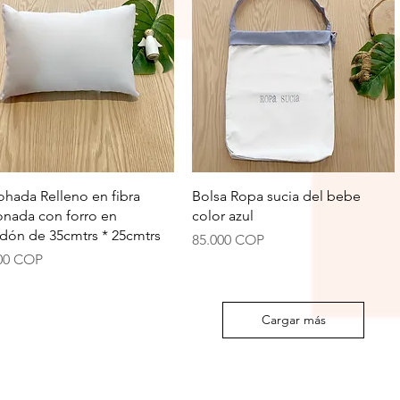
Vista rápida
Vista rápida
hada Relleno en fibra
Bolsa Ropa sucia del bebe
conada con forro en
color azul
dón de 35cmtrs * 25cmtrs
Precio
85.000 COP
io
00 COP
Cargar más