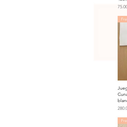
Prec
75.0
Fra
Jueg
Cuna
blan
Prec
280.
Fra