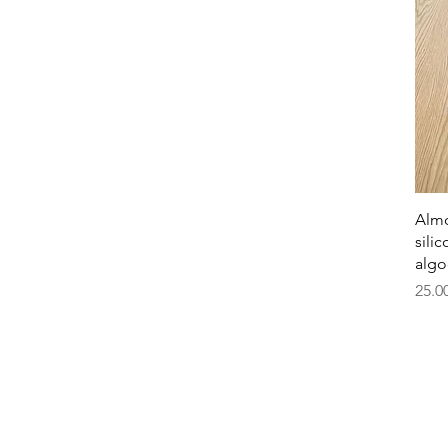
Almo
sili
algo
Prec
25.0