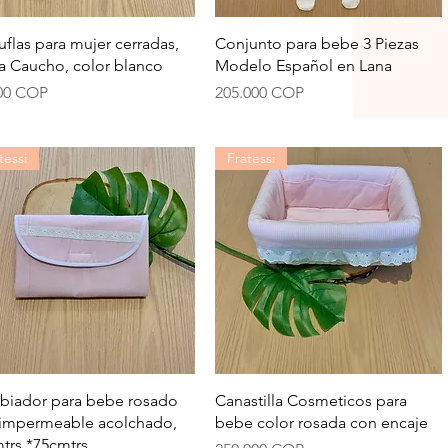
Vista rápida
Vista rápida
uflas para mujer cerradas,
Conjunto para bebe 3 Piezas
a Caucho, color blanco
Modelo Español en Lana
io
Precio
00 COP
205.000 COP
tessi
Fratessi
Vista rápida
Vista rápida
iador para bebe rosado
Canastilla Cosmeticos para
impermeable acolchado,
bebe color rosada con encaje
trs *75cmtrs