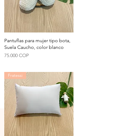
Vista rápida
Pantuflas para mujer tipo bota,
Suela Caucho, color blanco
Precio
75.000 COP
Fratessi