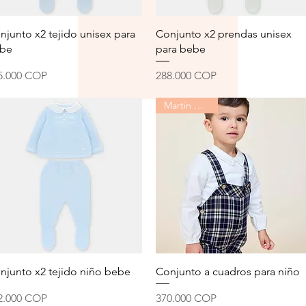
Vista rápida
Vista rápida
njunto x2 tejido unisex para
Conjunto x2 prendas unisex
be
para bebe
ecio
Precio
5.000 COP
288.000 COP
Martin Aranda
Vista rápida
Vista rápida
njunto x2 tejido niño bebe
Conjunto a cuadros para niño
ecio
Precio
2.000 COP
370.000 COP