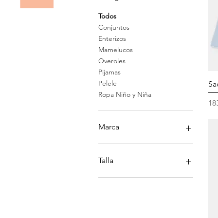
Todos
Conjuntos
Enterizos
Mamelucos
Overoles
Pijamas
Pelele
Sa
Ropa Niño y Niña
Pr
18
Marca
Fratessi
Mayoral
Talla
Talla 0
Talla 0 a 3
Talla 0a1
Talla 1