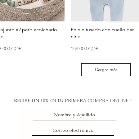
Vista rápida
Vista rápida
njunto x2 peto acolchado
Pelele tusado con cuello par
ño
niño
ecio
Precio
8.000 COP
159.000 COP
Cargar más
RECIBE UN 10% EN TU PRIMERA COMPRA ONLINE !!