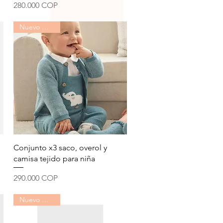
Precio
280.000 COP
Nuevo Mayoral
Vista rápida
Conjunto x3 saco, overol y
camisa tejido para niña
Precio
290.000 COP
Nuevo Mayoral