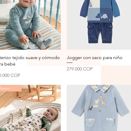
Vista rápida
Vista rápida
terizo tejido suave y cómodo
Jogger con saco para niño
ra bebé
Precio
279.000 COP
ecio
0.000 COP
Nuevo Mayoral