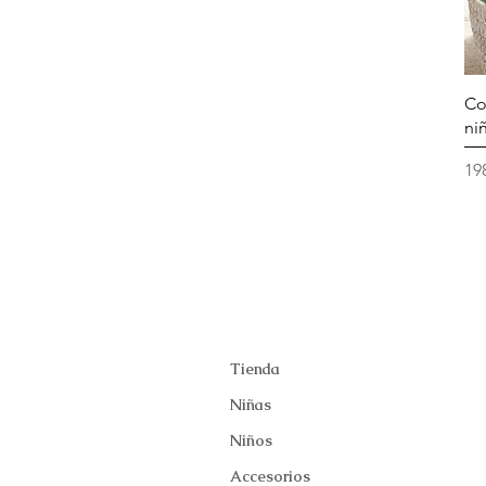
Co
ni
Pr
19
Tienda
Niñas
Niños
Accesorios