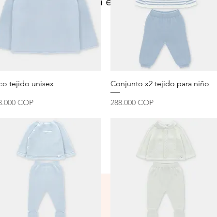
para mostrar en este momento.
Vista rápida
Vista rápida
co tejido unisex
Conjunto x2 tejido para niño
ecio
Precio
3.000 COP
288.000 COP