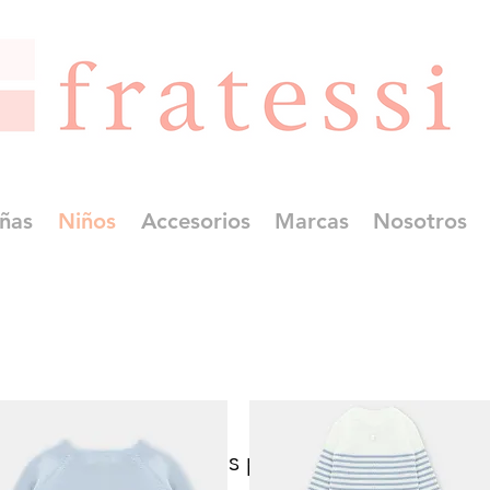
ñas
Niños
Accesorios
Marcas
Nosotros
No tenemos productos