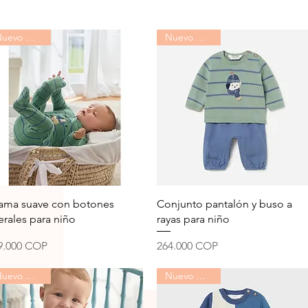
Nuevo Mayoral
Nuevo Mayoral
Vista rápida
Vista rápida
jama suave con botones
Conjunto pantalón y buso a
terales para niño
rayas para niño
ecio
Precio
9.000 COP
264.000 COP
Nuevo Mayoral
Nuevo Mayoral