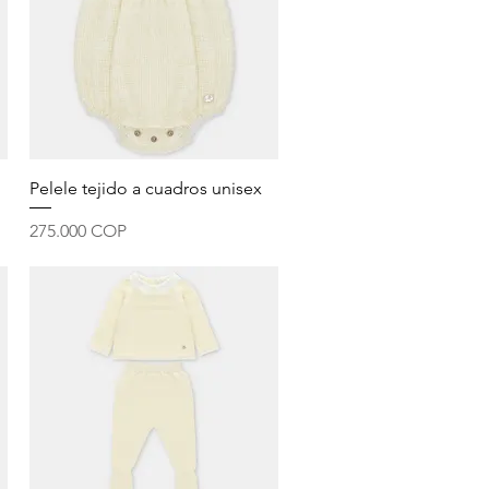
Vista rápida
Pelele tejido a cuadros unisex
Precio
275.000 COP