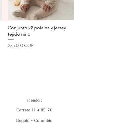
Vista rápida
Conjunto x2 polaina y jersey
tejido niño
Precio
235.000 COP
Tienda :
Carrera 11 # 85-70
Bogotá - Colombia