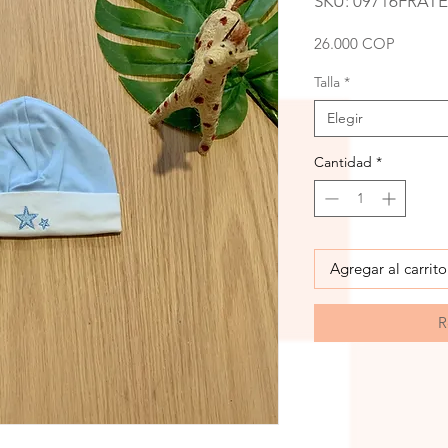
SKU: 09716FRATE
Precio
26.000 COP
Talla
*
Elegir
Cantidad
*
Agregar al carrito
R