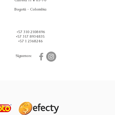
Carrera 11 # 85-70
Bogotá - Colombia
+57 310 2108496
+57 317 8934835
+57 1 2368246
Síguenos: