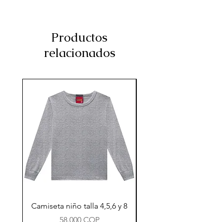
Productos
relacionados
Camiseta niño talla 4,5,6 y 8
Precio
58.000 COP